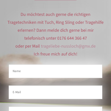
Du möchtest auch gerne die richtigen
Tragetechniken mit Tuch, Ring Sling oder Tragehilfe
erlernen? Dann melde dich gerne bei mir
telefonisch unter 0176 644 366 47
oder per Mail
trageliebe-nussloch@gmx.de
Ich freue mich auf dich!