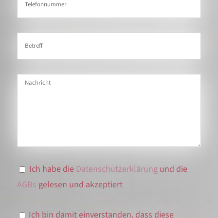
Ich habe die
Datenschutzerklärung
und die
AGBs
gelesen und akzeptiert
Ich bin damit einverstanden, dass diese