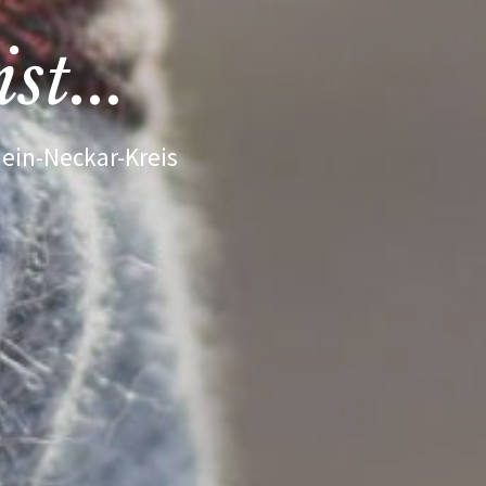
st...
hein-Neckar-Kreis